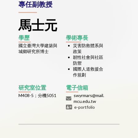
專任副教授
馬士元
學歷
學術專長
國立臺灣大學建築與
災害防救體系與
城鄉研究所博士
政策
韌性社會與社區
防禦
國際人道救援合
作規劃
研究室位置
電子信箱
M408-5；分機5051
swyrmars@mail.
mcu.edu.tw
e-portfolio