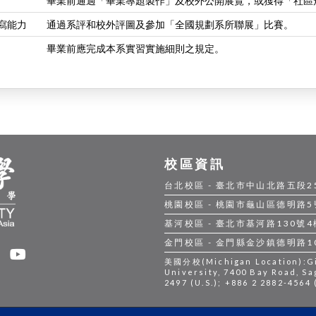
畢業前通過「畢業專題製作」及校外公開展覽，或獲得「社區
撰寫能力
通過系評和校外評圖及參加「全國規劃系所聯展」比賽。
畢業前應完成本系實習實施細則之規定。
校區資訊
台北校區 - 臺北市中山北路五段250號
桃園校區 - 桃園市龜山區德明路5號 |
基河校區 - 臺北市基河路130號4樓 |
金門校區 - 金門縣金沙鎮德明路105號
美國分校(Michigan Location):Gil
University, 7400 Bay Road, Sa
2497 (U.S.); +886 2 2882-4564