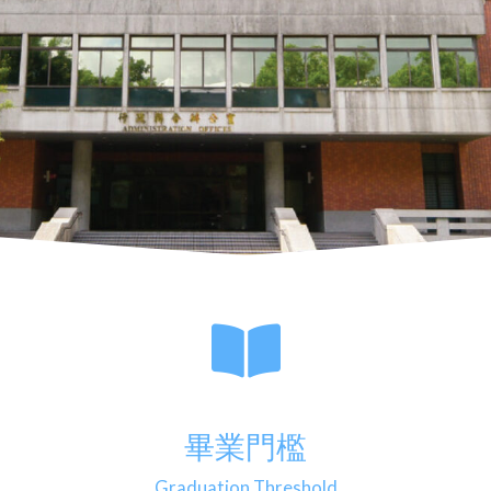
畢業門檻
Graduation Threshold