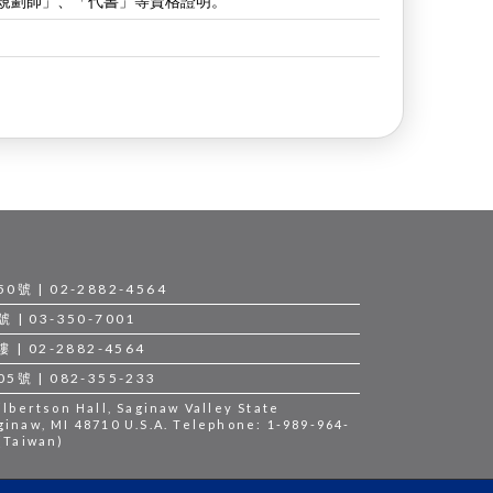
規劃師」、「代書」等資格證明。
 | 02-2882-4564
 03-350-7001
 02-2882-4564
 | 082-355-233
bertson Hall, Saginaw Valley State
ginaw, MI 48710 U.S.A. Telephone: 1-989-964-
 (Taiwan)