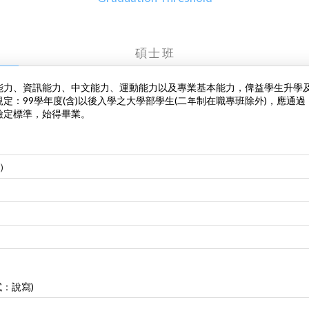
碩士班
能力、資訊能力、中文能力、運動能力以及專業基本能力，俾益學生升學
定：99學年度(含)以後入學之大學部學生(二年制在職專班除外)，應通
檢定標準，始得畢業。
）
)
：說寫)