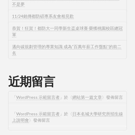
不是夢
11/24銘傳都防碩專系友會相見歡
恭賀！狂賀！都防大一同學新生盃桌球賽 榮獲桃園校區總冠
軍
邁向碳規劃管理的專業知識 成為”百萬年薪工作盤點”的前二
名
近期留言
「
WordPress 示範留言者
」於〈
網站第一篇文章
〉發佈留言
「
WordPress 示範留言者
」於〈
日本名城大學研究所招生線
上說明會
〉發佈留言