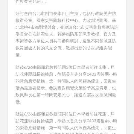
作與案例介紹」。
研討會由台北市副市長李四川主持，包括行政院災害防
救辦公室、國家災害防救科技中心、內政部消防署、基
北北桃4市都到場與會，並邀請台北市災害防救專家諮詢
委員會公安組召集人、銘傳都防系邵珮君教授、官方及
學術等各方單位人員共同參與研討，透過不同領域及防
救災層級人員的意見交流，激盪出新的防災思維與能
量。
隨後6/26由邵珮君教授陪同3位日本學者前往花蓮，拜
訪花蓮縣縣長徐榛蔚，徐縣長首先分享0403震後兩小時
的緊急應變措施，第一時間以人的照顧為優先，回復生
活為最重要指示。參訪團對應變決策給予高度肯定，也
欽佩縣長在第一時間安定民心，讓這次震災災損減到最
低。
隨後6/26由邵珮君教授陪同3位日本學者前往花蓮，拜
訪花蓮縣縣長徐榛蔚，徐縣長首先分享0403震後兩小時
的緊急應變措施，第一時間以人的照顧為優先，回復生