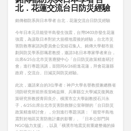
北．花蓮交流台日防災經驗
銘傳都防系與日本學者 台北．花蓮交流台日防災經驗
今年日本元旦能登半島發生強震，台灣0403亦發生花蓮
強震，為汲取日本對於大規模地震後的經驗，台北市災
害防救專家諮詢委員會公安組召集人、銘傳大學都市規
劃與防災學系邵珮君教授，邀請3名日本專家學者來台，
出席6/25台北市災害應變中心「台日防災政策精進研討
會」進行專題演講，並陪同6/26前進花蓮，拜會花蓮縣
政府，交流台、日減災與防災經驗。
此次，邀請來台的3位學者：神戶大學名譽教授兼總務省
消防研究所前所長室崎益輝、兵庫縣立大學減災復興政
策研究所教授青田良介、橫濱市立大學副教授石川永
子，6/25出席台北市災害防救辦公室舉辦的「台日防災
政策精進研討會」，分別進行專題演講：「能登半島地
震對於地區災害防救計畫的影響」、「日本公部門與
NGO協力支援」，以及「橫濱市地震災前重建整備的操